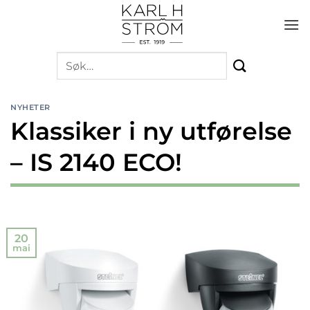
Skip
to
content
Søk
etter:
NYHETER
Klassiker i ny utførelse
– IS 2140 ECO!
20
mai