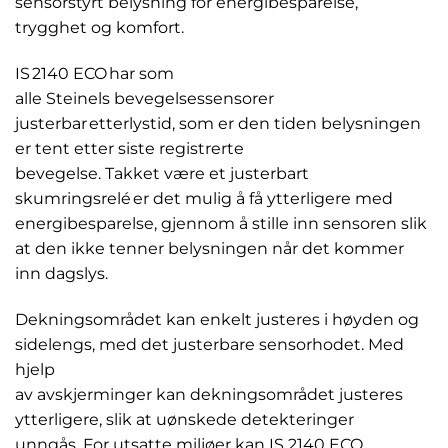
sensorstyrt belysning for energibesparelse,
trygghet og komfort.
IS 2140 ECO har som
alle Steinels bevegelsessensorer
justerbar etterlystid, som er den tiden belysningen
er tent etter siste registrerte
bevegelse. Takket være et justerbart
skumringsrelé er det mulig å få ytterligere med
energibesparelse, gjennom å stille inn sensoren slik
at den ikke tenner belysningen når det kommer
inn dagslys.
Dekningsområdet kan enkelt justeres i høyden og
sidelengs, med det justerbare sensorhodet. Med
hjelp
av avskjerminger kan dekningsområdet justeres
ytterligere, slik at uønskede detekteringer
unngås. For utsatte miljøer kan IS 2140 ECO