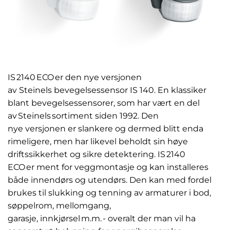
IS 2140 ECO er den nye versjonen
av Steinels bevegelsessensor IS 140. En klassiker
blant bevegelsessensorer, som har vært en del
av Steinels sortiment siden 1992. Den
nye versjonen er slankere og dermed blitt enda
rimeligere, men har likevel beholdt sin høye
driftssikkerhet og sikre detektering. IS 2140
ECO er ment for veggmontasje og kan installeres
både innendørs og utendørs. Den kan med fordel
brukes til slukking og tenning av armaturer i bod,
søppelrom, mellomgang,
garasje, innkjørsel m.m. - overalt der man vil ha