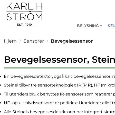
Skip
to
content
BELYSNING
SE
Hjem
/
Sensorer
/
Bevegelsessensor
Bevegelsessensor, Stein
En bevegelsesdetektor, også kalt bevegelsessensor, re
Steinel tilbyr tre sensorteknologier: IR (PIR), HF (mikro
Til utendørs bruk benyttes IR-sensorer som reagerer 
HF- og ultralydssensorer er perfekte i korridorer eller
Alle Steinels bevegelsesdetektorer har integrert skumr