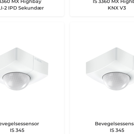
 3360 MX Highbay
IS 3360 MX High
I-2 IPD Sekundær
KNX V3
evegelsessensor
Bevegelsessens
IS 345
IS 345