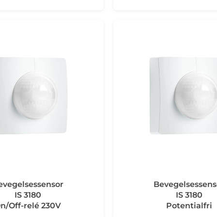
evegelsessensor
Bevegelsessens
IS 3180
IS 3180
n/Off-relé 230V
Potentialfri