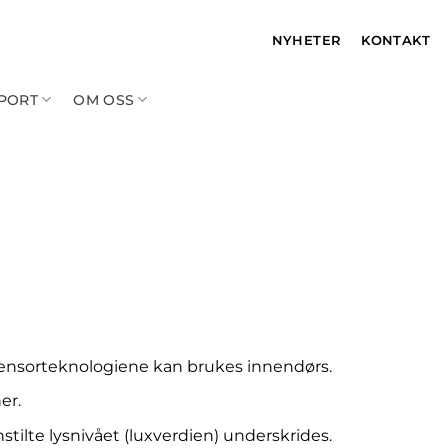
NYHETER
KONTAKT
PPORT
OM OSS
sensorteknologiene kan brukes innendørs.
er.
stilte lysnivået (luxverdien) underskrides.