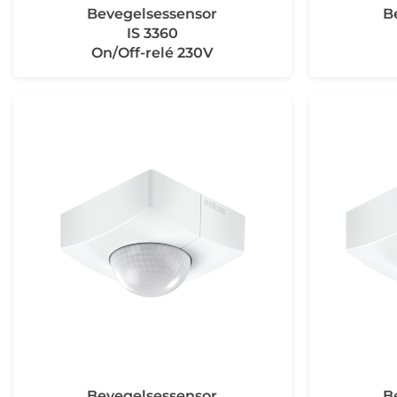
Bevegelsessensor
B
IS 3360
On/Off-relé 230V
Bevegelsessensor
B