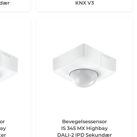
ndær
KNX V3
or
Bevegelsessensor
bay
IS 345 MX Highbay
ter
DALI-2 IPD Sekundær