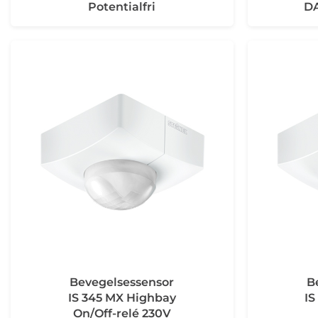
Potentialfri
DA
Bevegelsessensor
B
IS 345 MX Highbay
IS
On/Off-relé 230V