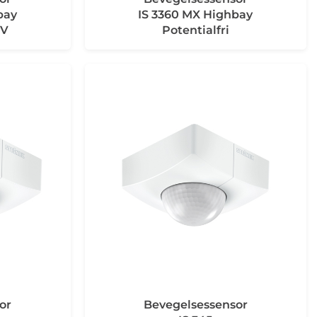
bay
IS 3360 MX Highbay
0V
Potentialfri
or
Bevegelsessensor