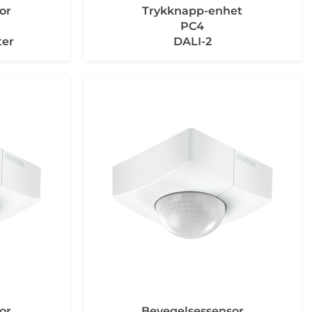
or
Trykknapp-enhet
PC4
ter
DALI-2
or
Bevegelsessensor