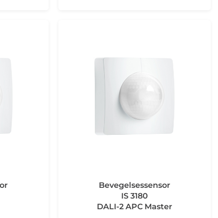
or
Bevegelsessensor
IS 3180
DALI-2 APC Master