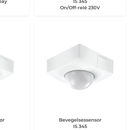
bay
IS 345
On/Off-relé 230V
or
Bevegelsessensor
IS 345