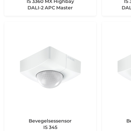
IS 3360 MX Highbay
IS
DALI-2 APC Master
DAL
Bevegelsessensor
B
IS 345