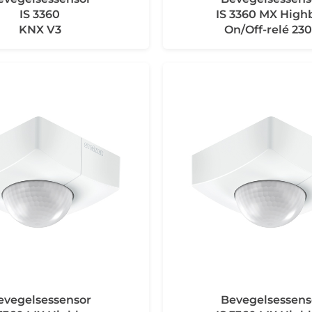
IS 3360
IS 3360 MX High
KNX V3
On/Off-relé 23
evegelsessensor
Bevegelsessens