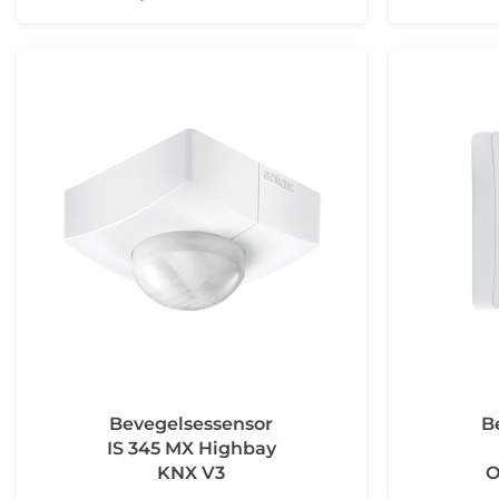
Bevegelsessensor
B
IS 345 MX Highbay
KNX V3
O