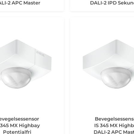
LI-2 APC Master
DALI-2 IPD Seku
evegelsessensor
Bevegelsessens
 345 MX Highbay
IS 345 MX High
Potentialfri
DALI-2 APC Mas