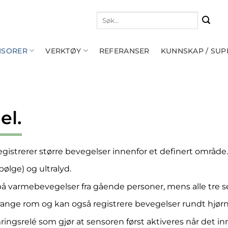
Søk
etter:
NSORER
VERKTØY
REFERANSER
KUNNSKAP / SU
el.
gistrerer større bevegelser innenfor et definert område.
bølge) og ultralyd.
på varmebevegelser fra gående personer, mens alle tre 
 trange rom og kan også registrere bevegelser rundt hjørn
ingsrelé som gjør at sensoren først aktiveres når det inn