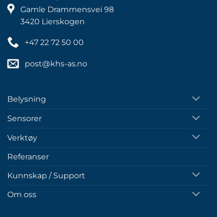
Gamle Drammensvei 98
3420 Lierskogen
+47 22 72 50 00
post@khs-as.no
Belysning
Sensorer
Verktøy
Referanser
Kunnskap / Support
Om oss