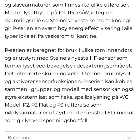
og slavearmaturer, som finnes i to ulike utførelser.
Med et lysutbytte på 101-115 lm/W, integrert
skumringsrelé og Steinels nyeste sensorteknologi
gir P-serien en svært høy energieffektivisering i alle
typer lokaler, fra vaskerom til kantine.
P-serien er beregnet for bruk i ulike rom innendørs
og er utstyrt med Steinels nyeste HF-sensor som
tenner lyset ved bevegelse i detekteringsområdet.
Det integrerte skumringsreléet tenner grunnlyset
og aktiverer sensorfunksjonen. P-serien kan kobles
sammen i grupper, og modell med sensor kan også
styre ekstern last som f.eks. speilbelysning på WC.
Modell P2, P2 Flat og P3 i utførelse som
nødlysarmatur er utstyrt med en ekstra LED-modul
som gir lys ved spenningsbortfall.
KATEGORIER
Select content
Select content