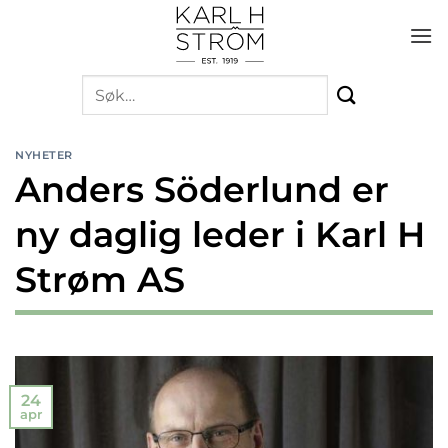
Skip
to
content
Søk
etter:
NYHETER
Anders Söderlund er
ny daglig leder i Karl H
Strøm AS
24
apr