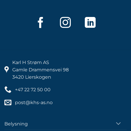
Karl H Strøm AS
Gamle Drammensvei 98
3420 Lierskogen
+47 22 72 50 00
post@khs-as.no
Belysning