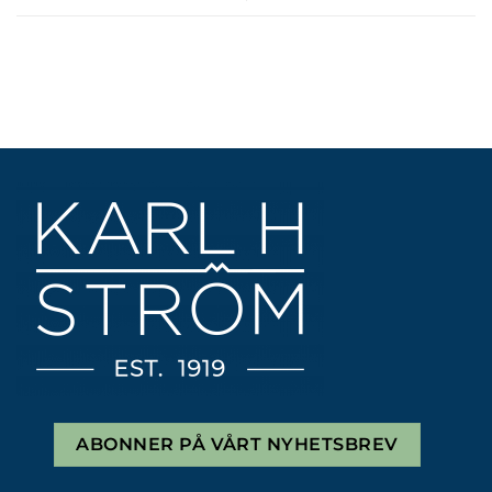
ABONNER PÅ VÅRT NYHETSBREV