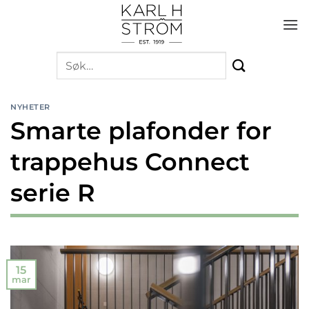
Skip
to
content
Søk
etter:
NYHETER
Smarte plafonder for
trappehus Connect
serie R
15
mar