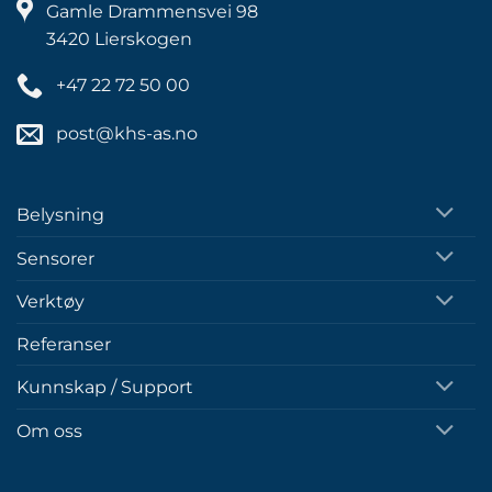
Gamle Drammensvei 98
3420 Lierskogen
+47 22 72 50 00
post@khs-as.no
Belysning
Sensorer
Verktøy
Referanser
Kunnskap / Support
Om oss