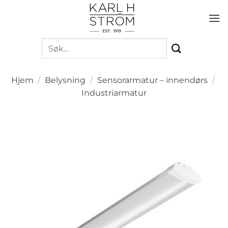
Skip
to
content
Søk
etter:
Hjem
/
Belysning
/
Sensorarmatur – innendørs
/
Industriarmatur