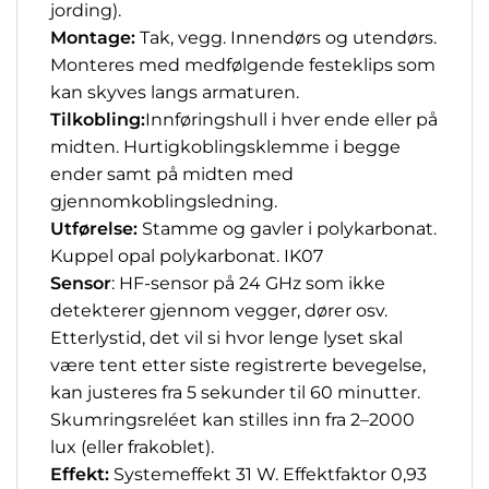
jording).
Montage:
Tak, vegg.
Innendørs og utendørs.
Monteres med medfølgende festeklips som
kan skyves langs armaturen.
Tilkobling:
Innføringshull i hver ende eller på
midten. Hurtigkoblingsklemme i begge
ender samt på midten med
gjennomkoblingsledning.
Utførelse:
Stamme og gavler i polykarbonat.
Kuppel opal polykarbonat. IK07
Sensor
: HF-sensor på 24 GHz som ikke
detekterer gjennom vegger, dører osv.
Etterlystid, det vil si hvor lenge lyset skal
være tent etter siste registrerte bevegelse,
kan justeres fra 5 sekunder til 60 minutter.
Skumringsreléet kan stilles inn fra 2–2000
lux (eller frakoblet).
Effekt:
Systemeffekt 31 W. Effektfaktor 0,93