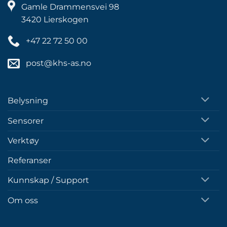
Gamle Drammensvei 98
3420 Lierskogen
+47 22 72 50 00
post@khs-as.no
Belysning
Sensorer
Verktøy
Referanser
Kunnskap / Support
Om oss