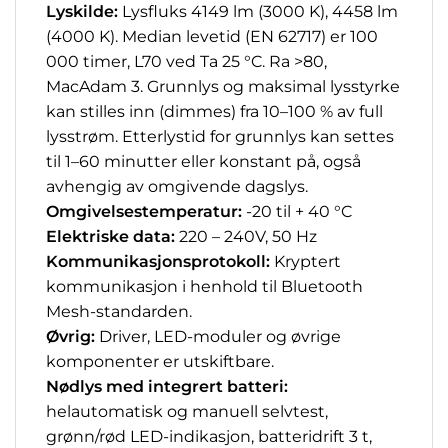
Lyskilde:
Lysfluks 4149 lm (3000 K), 4458 lm
(4000 K). Median levetid (EN 62717) er 100
000 timer, L70 ved Ta 25 °C. Ra >80,
MacAdam 3. Grunnlys og maksimal lysstyrke
kan stilles inn (dimmes) fra 10–100 % av full
lysstrøm. Etterlystid for grunnlys kan settes
til 1–60 minutter eller konstant på, også
avhengig av omgivende dagslys.
Omgivelsestemperatur:
-20 til + 40 °C
Elektriske data:
220 – 240V, 50 Hz
Kommunikasjonsprotokoll:
Kryptert
kommunikasjon i henhold til Bluetooth
Mesh-standarden.
Øvrig:
Driver, LED-moduler og øvrige
komponenter er utskiftbare.
Nødlys med integrert batteri:
helautomatisk og manuell selvtest,
grønn/rød LED-indikasjon, batteridrift 3 t,