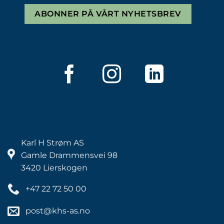
ABONNER PÅ VÅRT NYHETSBREV
Karl H Strøm AS
Gamle Drammensvei 98
3420 Lierskogen
+47 22 72 50 00
post@khs-as.no