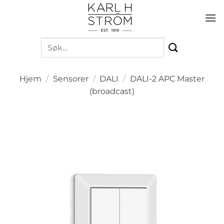
Skip
to
content
Søk
etter:
Hjem
/
Sensorer
/
DALI
/
DALI-2 APC Master
(broadcast)