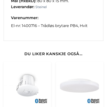
Mål (HxBxD):
80 x 80 x 15 mm.
Leverandør:
Steinel
Varenummer:
El-nr: 1400716
–
Trådløs brytare
PB4,
Hvit
DU LIKER KANSKJE OGSÅ…