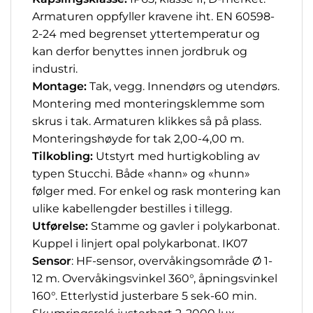
Armaturen oppfyller kravene iht. EN 60598-
2-24 med begrenset yttertemperatur og
kan derfor benyttes innen jordbruk og
industri.
Montage:
Tak, vegg.
Innendørs og utendørs.
Montering med monteringsklemme som
skrus i tak. Armaturen klikkes så på plass.
Monteringshøyde for tak 2,00-4,00 m.
Tilkobling:
Utstyrt med hurtigkobling av
typen Stucchi. Både «hann» og «hunn»
følger med. For enkel og rask montering kan
ulike kabellengder bestilles i tillegg.
Utførelse:
Stamme og gavler i polykarbonat.
Kuppel i linjert opal polykarbonat. IK07
Sensor
: HF-sensor, overvåkingsområde Ø 1-
12 m. Overvåkingsvinkel 360°, åpningsvinkel
160°. Etterlystid justerbare 5 sek-60 min.