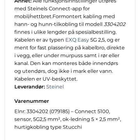
Annet:
Alle funksjonsinnstillinger utføres
med Steinels Connect-app for
mobil/nettbret.Formontert kabling med
hann- og hunn-tilkobling til modell
3304202
finnes i ulike lengder på spesialbestilling.
Kabelen er av typen
EXQ
Easy
5G 2,5, og er
ment for fast plassering på kabelbro, direkte
i vegg, eller under murpuss samt i rør eller
kanal. Den kan monteres både innendørs
og utendørs, dog ikke i mark eller vann.
Kabelen er UV-beskyttet.
Leverandør:
Steinel
Varenummer
Elnr: 3304202 (079185) – Connect 5100,
sensor, 5G2,5 mm², ok-ledning 5 × 2,5 mm²,
hurtigkobling type Stucchi