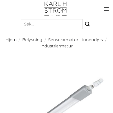
Skip
to
content
Søk
etter:
Hjem
/
Belysning
/
Sensorarmatur – innendørs
/
Industriarmatur