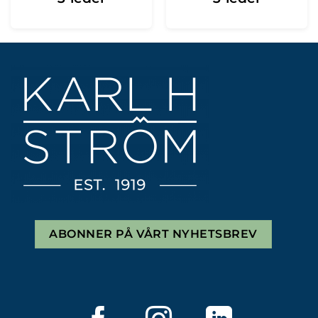
ABONNER PÅ VÅRT NYHETSBREV