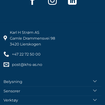
Karl H Strøm AS
Gamle Drammensvei 98
3420 Lierskogen
+47 22 72 50 00
post@khs-as.no
Belysning
Sensorer
Verktøy