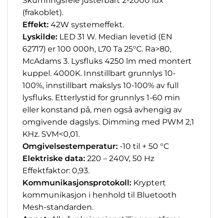
Skumringsrelé justerbart 2-2000 lux
(frakoblet).
Effekt:
42W systemeffekt.
Lyskilde:
LED 31 W. Median levetid (EN
62717) er 100 000h, L70 Ta 25°C. Ra>80,
McAdams 3. Lysfluks 4250 lm med montert
kuppel. 4000K. Innstillbart grunnlys 10-
100%, innstillbart makslys 10-100% av full
lysfluks. Etterlystid for grunnlys 1-60 min
eller konstand på, men også avhengig av
omgivende dagslys. Dimming med PWM 2,1
KHz. SVM<0,01.
Omgivelsestemperatur:
-10 til + 50 °C
Elektriske data:
220 – 240V, 50 Hz
Effektfaktor: 0,93.
Kommunikasjonsprotokoll:
Kryptert
kommunikasjon i henhold til Bluetooth
Mesh-standarden.