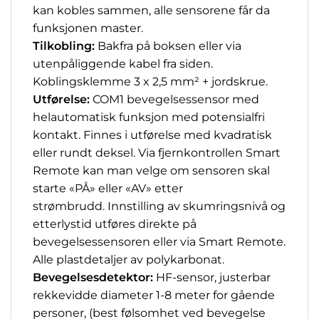
kan kobles sammen, alle sensorene får da
funksjonen master.
Tilkobling:
Bakfra på boksen eller via
utenpåliggende kabel fra siden.
Koblingsklemme 3 x 2,5 mm² + jordskrue.
Utførelse:
COM1 bevegelsessensor med
helautomatisk funksjon med potensialfri
kontakt. Finnes i utførelse med kvadratisk
eller rundt deksel. Via fjernkontrollen Smart
Remote kan man velge om sensoren skal
starte «PÅ» eller «AV» etter
strømbrudd. Innstilling av skumringsnivå og
etterlystid utføres direkte på
bevegelsessensoren eller via Smart Remote.
Alle plastdetaljer av polykarbonat.
Bevegelsesdetektor:
HF-sensor, justerbar
rekkevidde diameter 1-8 meter for gående
personer, (best følsomhet ved bevegelse