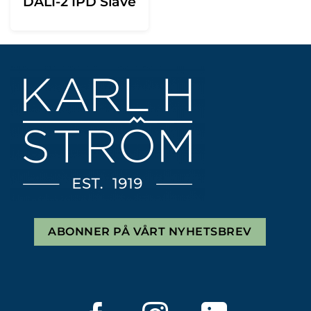
DALI-2 IPD Slave
ABONNER PÅ VÅRT NYHETSBREV