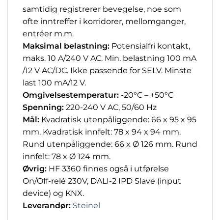
samtidig registrerer bevegelse, noe som
ofte inntreffer i korridorer, mellomganger,
entréer m.m.
Maksimal belastning:
Potensialfri kontakt,
maks. 10 A/240 V AC. Min. belastning 100 mA
/12 V AC/DC. Ikke passende for SELV. Minste
last 100 mA/12 V.
Omgivelsestemperatur:
-20°C – +50°C
Spenning:
220-240 V AC, 50/60 Hz
Mål:
Kvadratisk utenpåliggende: 66 x 95 x 95
mm. Kvadratisk innfelt: 78 x 94 x 94 mm.
Rund utenpåliggende: 66 x Ø 126 mm. Rund
innfelt: 78 x Ø 124 mm.
Øvrig:
HF 3360 finnes også i utførelse
On/Off-relé 230V, DALI-2 IPD Slave (input
device) og KNX.
Leverandør:
Steinel