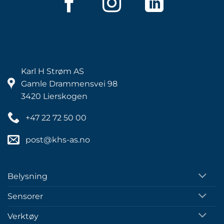
Karl H Strøm AS
Gamle Drammensvei 98
3420 Lierskogen
+47 22 72 50 00
post@khs-as.no
Belysning
Sensorer
Verktøy