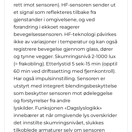
rett imot sensoren). HF-sensoren sender ut
et signal som reflekteres tilbake fra
gjenstander i omgivelsene, og ved
forandring i ekkoet reagerer
bevegelsessensoren. HF-teknologi påvirkes
ikke av variasjoner i temperatur og kan også
registrere bevegelse gjennom glass, dører
og tynne vegger. Skumringsnivå 2-1000 lux
(= frakobling). Etterlystid 5 sek-15 min (opptil
60 min ved driftssetting med fjernkontroll).
Har også impulsinnstilling. Sensoren er
utstyrt med integrert blendingsbeskyttelse
som beskytter sensoren mot ødeleggelse
og forstyrrelser fra andre
lyskilder.
Funksjonen «Dagslyslogikk»
innebærer at når omgivende lys overskrider
det innstilte skumringsnivået, slukkes
tilkoblede armaturer selv om sensoren