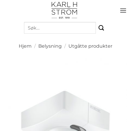
Skip
to
content
Søk
etter:
Hjem
/
Belysning
/
Utgåtte produkter