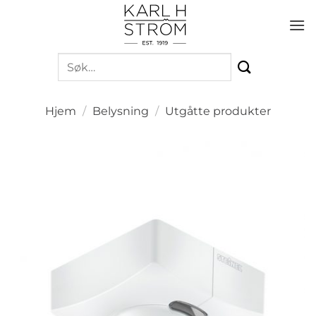
Skip
to
content
Søk
etter:
Hjem
/
Belysning
/
Utgåtte produkter