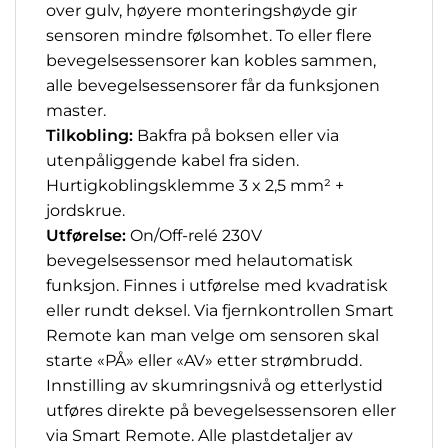
over gulv, høyere monteringshøyde gir
sensoren mindre følsomhet. To eller flere
bevegelsessensorer kan kobles sammen,
alle bevegelsessensorer får da funksjonen
master.
Tilkobling:
Bakfra på boksen eller via
utenpåliggende kabel fra siden.
Hurtigkoblingsklemme 3 x 2,5 mm² +
jordskrue.
Utførelse:
On/Off-relé 230V
bevegelsessensor med helautomatisk
funksjon. Finnes i utførelse med kvadratisk
eller rundt deksel. Via fjernkontrollen Smart
Remote kan man velge om sensoren skal
starte «PÅ» eller «AV»
etter strømbrudd.
Innstilling av skumringsnivå og etterlystid
utføres direkte på bevegelsessensoren eller
via Smart Remote. Alle plastdetaljer av