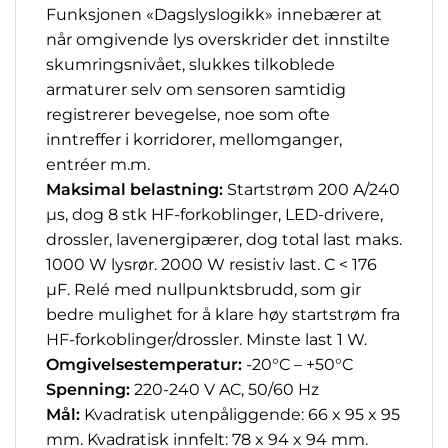
Funksjonen «Dagslyslogikk» innebærer at
når omgivende lys overskrider det innstilte
skumringsnivået, slukkes tilkoblede
armaturer selv om sensoren samtidig
registrerer bevegelse, noe som ofte
inntreffer i korridorer, mellomganger,
entréer m.m.
Maksimal belastning:
Startstrøm 200 A/240
µs, dog 8 stk HF-forkoblinger, LED-drivere,
drossler, lavenergipærer, dog total last maks.
1000 W lysrør. 2000 W resistiv last. C < 176
µF. Relé med nullpunktsbrudd, som gir
bedre mulighet for å klare høy startstrøm fra
HF-forkoblinger/drossler.
Minste last 1 W.
Omgivelsestemperatur:
-20°C – +50°C
Spenning:
220-240 V AC, 50/60 Hz
Mål:
Kvadratisk utenpåliggende: 66 x 95 x 95
mm. Kvadratisk innfelt: 78 x 94 x 94 mm.