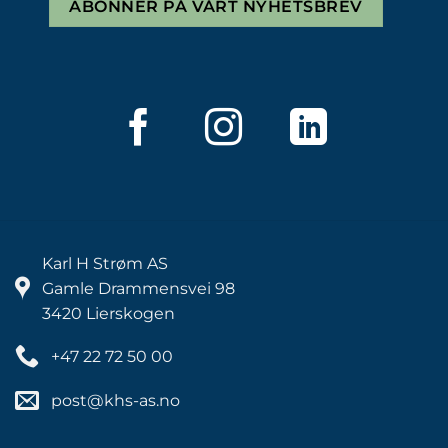
ABONNER PÅ VÅRT NYHETSBREV
Karl H Strøm AS
Gamle Drammensvei 98
3420 Lierskogen
+47 22 72 50 00
post@khs-as.no