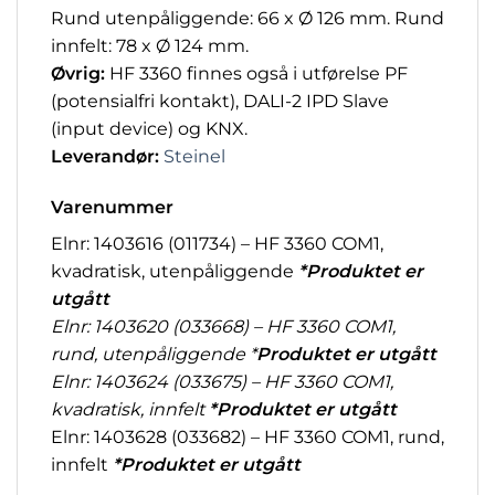
Rund utenpåliggende: 66 x Ø 126 mm. Rund
innfelt: 78 x Ø 124 mm.
Øvrig:
HF 3360 finnes også i utførelse PF
(potensialfri kontakt), DALI-2 IPD Slave
(input device) og KNX.
Leverandør:
Steinel
Varenummer
Elnr: 1403616 (011734) – HF 3360 COM1,
kvadratisk, utenpåliggende
*Produktet er
utgått
Elnr: 1403620 (033668) – HF 3360 COM1,
rund, utenpåliggende *
Produktet er utgått
Elnr: 1403624 (033675) – HF 3360 COM1,
kvadratisk, innfelt
*Produktet er utgått
Elnr: 1403628 (033682) – HF 3360 COM1, rund,
innfelt
*Produktet er utgått