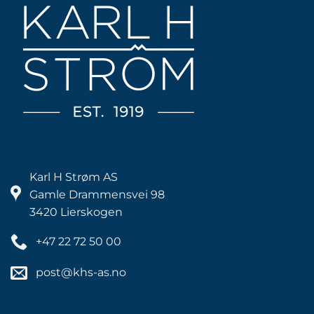
Karl H Strøm AS
Gamle Drammensvei 98
3420 Lierskogen
+47 22 72 50 00
post@khs-as.no