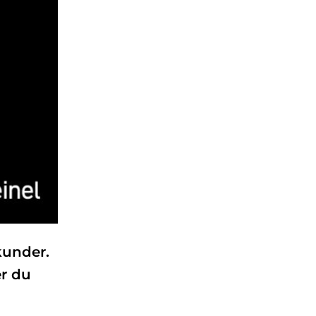
kunder.
er du