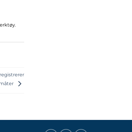
erktøy.
registrerer
 måter