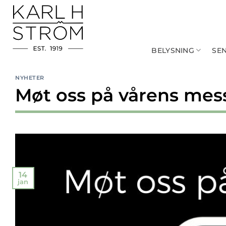
Skip
to
content
BELYSNING
SE
NYHETER
Møt oss på vårens mes
14
jan