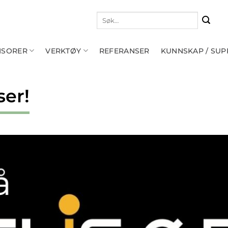
Søk
etter:
NSORER
VERKTØY
REFERANSER
KUNNSKAP / SU
ser!