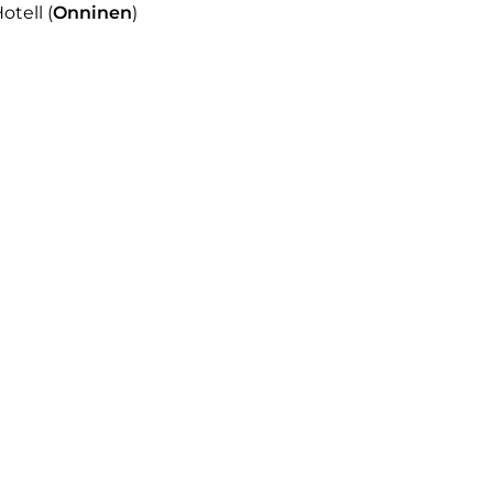
otell (
Onninen
)