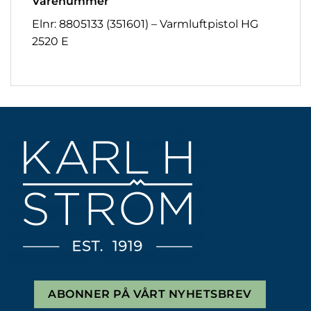
Varenummer
Elnr: 8805133 (351601) – Varmluftpistol HG
2520 E
ABONNER PÅ VÅRT NYHETSBREV