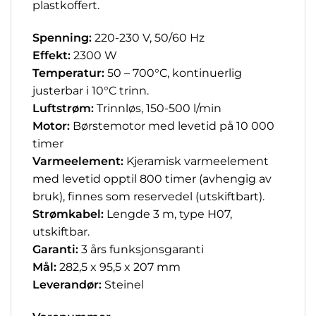
plastkoffert.
Spenning:
220-230 V, 50/60 Hz
Effekt:
2300 W
Temperatur:
50 – 700°C, kontinuerlig
justerbar i 10°C trinn.
Luftstrøm:
Trinnløs, 150-500 l/min
Motor:
Børstemotor med levetid på 10 000
timer
Varmeelement:
Kjeramisk varmeelement
med levetid opptil 800 timer (avhengig av
bruk), finnes som reservedel (utskiftbart).
Strømkabel:
Lengde 3 m, type H07,
utskiftbar.
Garanti:
3
års funksjonsgaranti
Mål:
282,5 x 95,5 x 207 mm
Leverandør:
Steinel