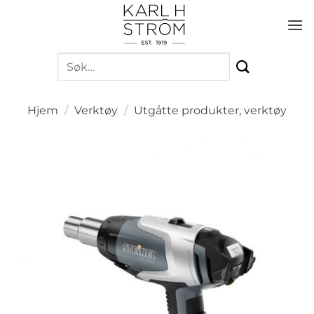
Skip
to
content
Søk
etter:
Hjem
/
Verktøy
/
Utgåtte produkter, verktøy