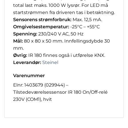
total last maks. 1000 W lysrør. For LED må
startstrømmen fra driveren tas i betraktning.
Sensorens strømforbruk:
Max. 12,5 mA.
Omgivelsestemperatur:
-25°C – +55°C
Spenning:
230/240 V AC, 50 Hz
Mål:
80 x 80 x 50 mm. Innfellingsdybde 30
mm.
Øvrig:
IR 180 finnes også i utførelse KNX.
Leverandør:
Steinel
Varenummer
Elnr: 1403679 (029944) –
Tilstedeværelsessensor IR 180 On/Off-relé
230V (COM1), hvit