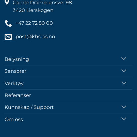
Gamle Drammensvei 98
3420 Lierskogen
+47 22 72 50 00
post@khs-as.no
Belysning
Sensorer
Verktøy
Referanser
Kunnskap / Support
Om oss