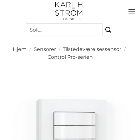
Skip
to
content
Søk
etter:
Hjem
/
Sensorer
/
Tilstedeværelsessensor
/
Control Pro-serien