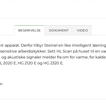
BESKRIVELSE
DOKUMENT
VIDEO
apparat. Derfor tilbyr Steinel en like intelligent løsning
ensitive arbeidsstykker. Sett HL Scan på huset til en v
et og akustiske signaler melder fra om for varme, for kal
 HL 2020 E, HG 2120 E og HG 2320 E.
an