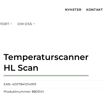
NYHETER
KONTAKT
PPORT
OM OSS
Temperaturscanner
HL Scan
EAN:
4007841014919
Produktnummer:
8805141