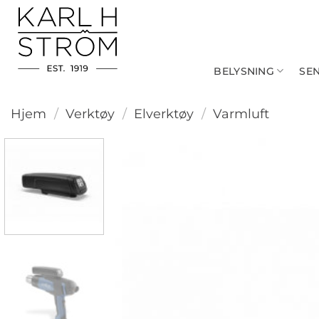
Skip
to
content
BELYSNING
SE
Hjem
/
Verktøy
/
Elverktøy
/
Varmluft