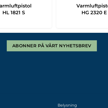
armluftpistol
Varmluftpist
HL 1821 S
HG 2320 E
ABONNER PÅ VÅRT NYHETSBREV
Belysning