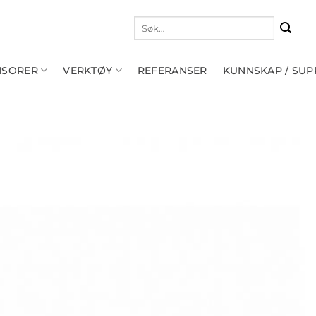
Søk
etter:
NSORER
VERKTØY
REFERANSER
KUNNSKAP / SU