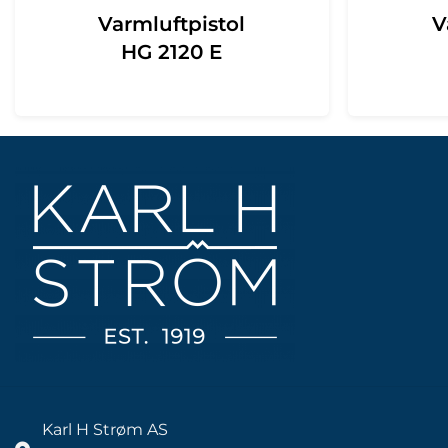
Varmluftpistol
V
HG 2120 E
Karl H Strøm AS