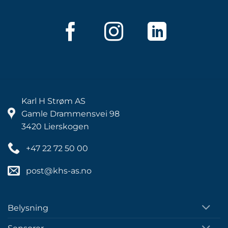
Karl H Strøm AS
Gamle Drammensvei 98
3420 Lierskogen
+47 22 72 50 00
post@khs-as.no
Belysning