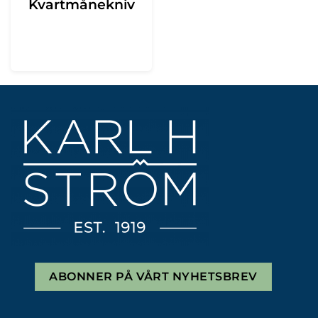
Kvartmånekniv
ABONNER PÅ VÅRT NYHETSBREV