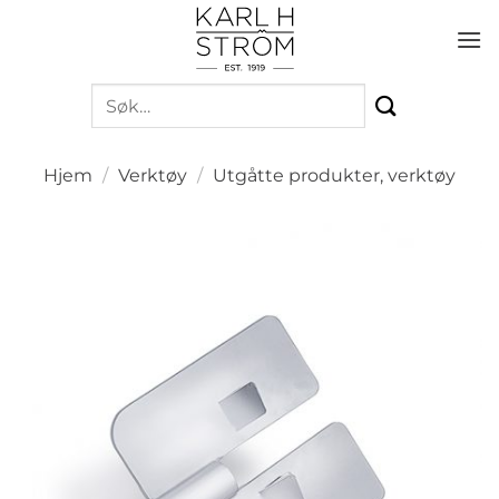
Skip
to
content
Søk
etter:
Hjem
/
Verktøy
/
Utgåtte produkter, verktøy