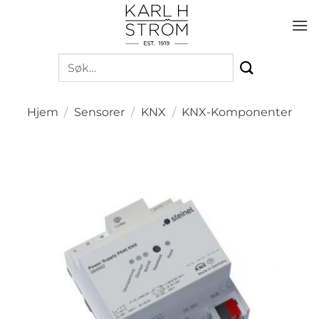
Skip
to
content
Søk
etter:
Hjem
/
Sensorer
/
KNX
/
KNX-Komponenter