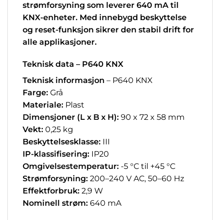
strømforsyning som leverer 640 mA til
KNX-enheter. Med innebygd beskyttelse
og reset-funksjon sikrer den stabil drift for
alle applikasjoner.
Teknisk data – P640 KNX
Teknisk informasjon
– P640 KNX
Farge:
Grå
Materiale:
Plast
Dimensjoner (L x B x H):
90 x 72 x 58 mm
Vekt:
0,25 kg
Beskyttelsesklasse:
III
IP-klassifisering:
IP20
Omgivelsestemperatur:
-5 °C til +45 °C
Strømforsyning:
200–240 V AC, 50–60 Hz
Effektforbruk:
2,9 W
Nominell strøm:
640 mA