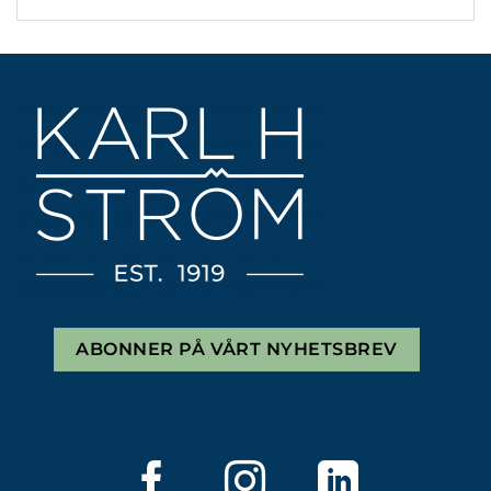
ABONNER PÅ VÅRT NYHETSBREV