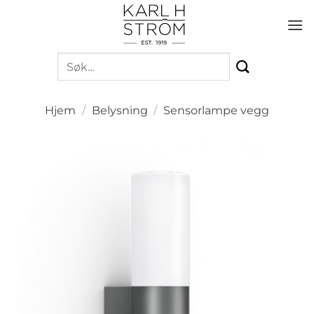
Skip
to
content
Søk
etter:
Hjem
/
Belysning
/
Sensorlampe vegg