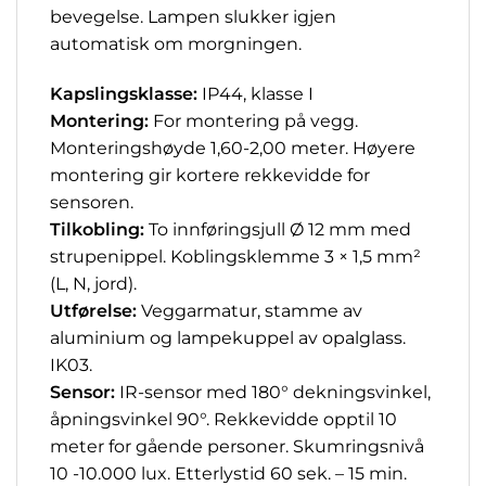
bevegelse. Lampen slukker igjen
automatisk om morgningen.
Kapslingsklasse:
IP44, klasse I
Montering:
For montering på vegg.
Monteringshøyde 1,60-2,00 meter. Høyere
montering gir kortere rekkevidde for
sensoren.
Tilkobling:
To innføringsjull Ø 12 mm med
strupenippel. Koblingsklemme 3 × 1,5 mm²
(L, N, jord).
Utførelse:
Veggarmatur, stamme av
aluminium og lampekuppel av opalglass.
IK03.
Sensor:
IR-sensor med 180° dekningsvinkel,
åpningsvinkel 90°. Rekkevidde opptil 10
meter for gående personer. Skumringsnivå
10 -10.000 lux. Etterlystid 60 sek. – 15 min.