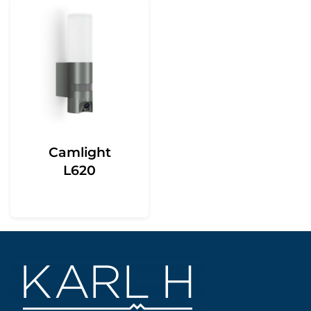
Camlight
L620