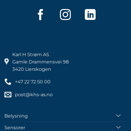
Karl H Strøm AS
Gamle Drammensvei 98
3420 Lierskogen
+47 22 72 50 00
post@khs-as.no
Belysning
Sensorer