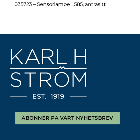
035723 – Sensorlampe L585, antrasitt
ABONNER PÅ VÅRT NYHETSBREV