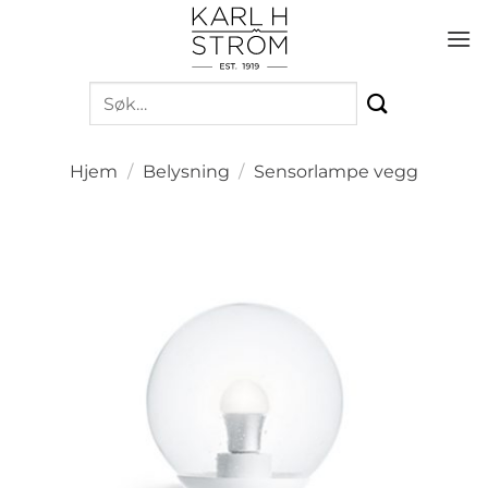
Skip
to
content
Søk
etter:
Hjem
/
Belysning
/
Sensorlampe vegg