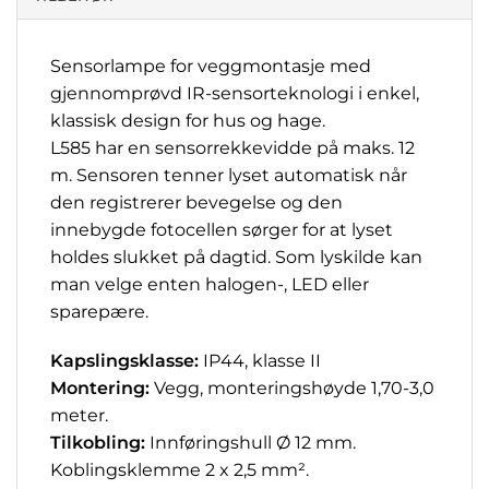
Sensorlampe for veggmontasje med
gjennomprøvd IR-sensorteknologi i enkel,
klassisk design for hus og hage.
L585 har en sensorrekkevidde på maks. 12
m. Sensoren tenner lyset automatisk når
den registrerer bevegelse og den
innebygde fotocellen sørger for at lyset
holdes slukket på dagtid. Som lyskilde kan
man velge enten halogen-, LED eller
sparepære.
Kapslingsklasse:
IP44, klasse II
Montering:
Vegg, monteringshøyde 1,70-3,0
meter.
Tilkobling:
Innføringshull Ø 12 mm.
Koblingsklemme 2 x 2,5 mm².