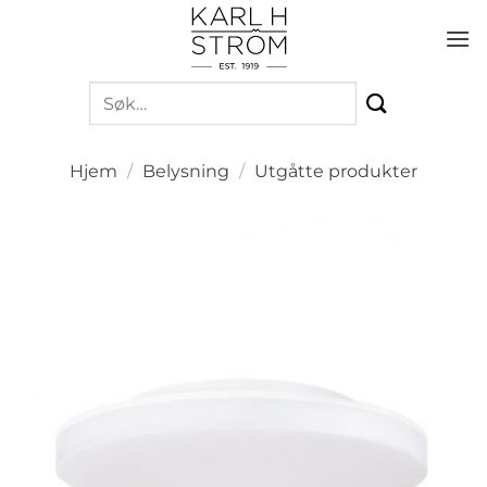
Skip
to
content
Søk
etter:
Hjem
/
Belysning
/
Utgåtte produkter