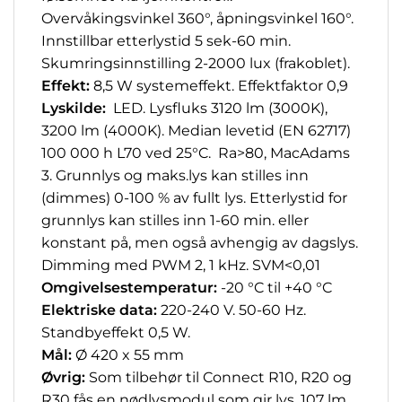
Overvåkingsvinkel 360°, åpningsvinkel 160°.
Innstillbar etterlystid 5 sek-60 min.
Skumringsinnstilling 2-2000 lux (frakoblet).
Effekt:
8,5 W systemeffekt. Effektfaktor 0,9
Lyskilde:
LED. Lysfluks 3120 lm (3000K),
3200 lm (4000K). Median levetid (EN 62717)
100 000 h L70 ved 25°C. Ra>80, MacAdams
3. Grunnlys og maks.lys kan stilles inn
(dimmes) 0-100 % av fullt lys. Etterlystid for
grunnlys kan stilles inn 1-60 min. eller
konstant på, men også avhengig av dagslys.
Dimming med PWM 2, 1 kHz. SVM<0,01
Omgivelsestemperatur:
-20 °C til +40 °C
Elektriske data:
220-240 V. 50-60 Hz.
Standbyeffekt 0,5 W.
Mål:
Ø 420 x 55 mm
Øvrig:
Som tilbehør til Connect R10, R20 og
R30 fås en nødlysmodul som gir lys, 107 lm,