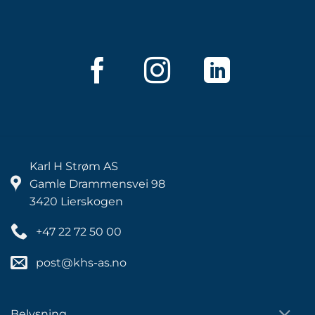
Karl H Strøm AS
Gamle Drammensvei 98
3420 Lierskogen
+47 22 72 50 00
post@khs-as.no
Belysning