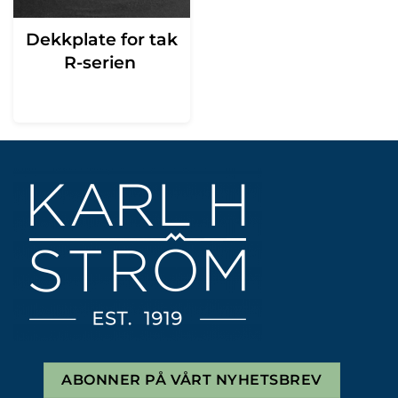
Dekkplate for tak
R-serien
ABONNER PÅ VÅRT NYHETSBREV