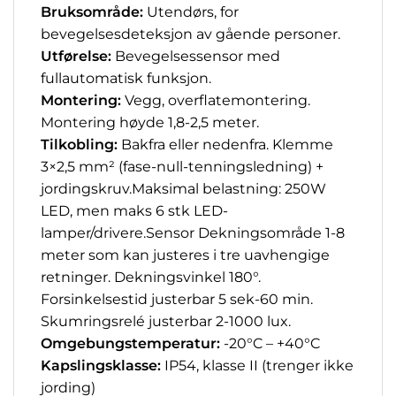
Bruksområde:
Utendørs, for
bevegelsesdeteksjon av gående personer.
Utførelse:
Bevegelsessensor med
fullautomatisk funksjon.
Montering:
Vegg, overflatemontering.
Montering høyde 1,8-2,5 meter.
Tilkobling:
Bakfra eller nedenfra. Klemme
3×2,5 mm² (fase-null-tenningsledning) +
jordingskruv.
Maksimal belastning: 250W
LED, men maks 6 stk LED-
lamper/drivere.
Sensor Dekningsområde 1-8
meter som kan justeres i tre uavhengige
retninger. Dekningsvinkel 180°.
Forsinkelsestid justerbar 5 sek-60 min.
Skumringsrelé justerbar 2-1000 lux.
Omgebungstemperatur:
-20°C – +40°C
Kapslingsklasse:
IP54, klasse II (trenger ikke
jording)