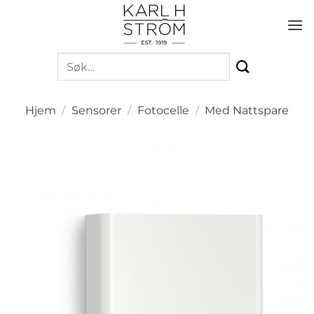
Skip
to
content
Søk
etter:
Hjem
/
Sensorer
/
Fotocelle
/
Med Nattspare