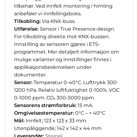
tilbehør. Ved innfelt montering i himling
anbefaler vi innfellingsboks.
Tilkobling:
Via KNX-buss.
Utførelse:
Sensor i True Presence-design.
For tilkobling direkte mot KNX-bussen.
Innstilling av sensoren gjøres i ETS-
programmet. Mer detaljert informasjon om
mulige varianter og innstillinger finnes i
applikasjonsbeskrivelsen under
dokumenter.
Sensor:
Temperatur 0-40°C. Lufttrykk 300-
1200 hPa. Relativ luftfuktighet 0-100%. VOC
0-1000 ppm. CO₂ 300-5000 ppm.
Sensorens strømforbruk:
15 mA.
Omgivelsestemperatur:
0°C – + 40°C
Mål:
Innfelt; 123 x 123 x 33 mm.
Utenpåliggende; 142 x 142 x 44 mm
Leverandør:
Steinel