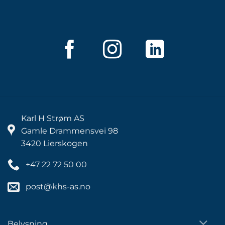
Karl H Strøm AS
Gamle Drammensvei 98
3420 Lierskogen
+47 22 72 50 00
post@khs-as.no
Belysning