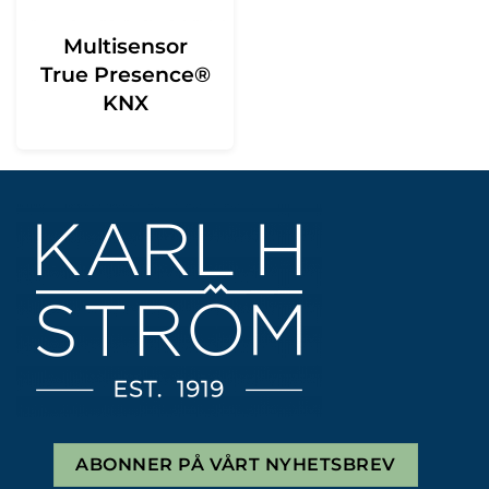
Multisensor
True Presence®
KNX
ABONNER PÅ VÅRT NYHETSBREV