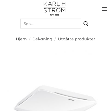
Skip
to
content
Søk
etter:
Hjem
/
Belysning
/
Utgåtte produkter