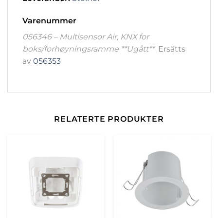
Varenummer
056346 – Multisensor Air, KNX for
boks/forhøyningsramme **Ugått**
Ersätts
av
056353
RELATERTE PRODUKTER