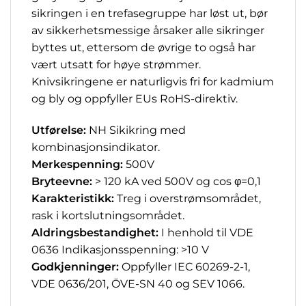
sikringen i en trefasegruppe har løst ut, bør
av sikkerhetsmessige årsaker alle sikringer
byttes ut, ettersom de øvrige to også har
vært utsatt for høye strømmer.
Knivsikringene er naturligvis fri for kadmium
og bly og oppfyller EUs RoHS-direktiv.
Utførelse:
NH Sikikring med
kombinasjonsindikator.
Merkespenning:
500V
Bryteevne:
> 120 kA ved 500V og cos φ=0,1
Karakteristikk:
Treg i overstrømsområdet,
rask i kortslutningsområdet.
Aldringsbestandighet:
I henhold til VDE
0636 Indikasjonsspenning: >10 V
Godkjenninger:
Oppfyller IEC 60269-2-1,
VDE 0636/201, ÖVE-SN 40 og SEV 1066.