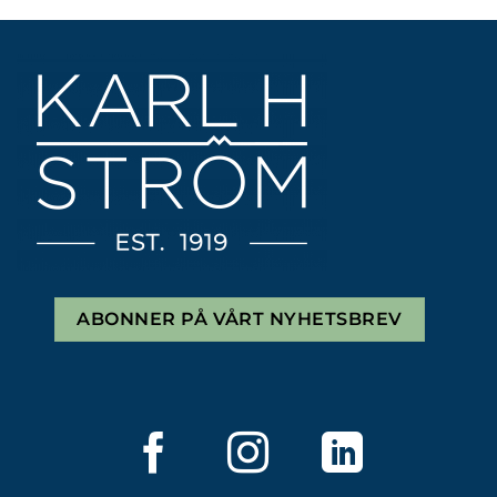
ABONNER PÅ VÅRT NYHETSBREV