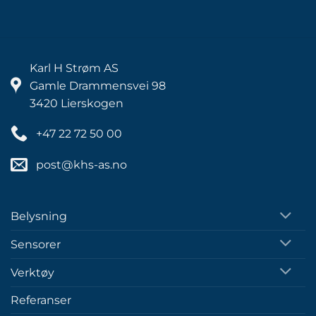
Karl H Strøm AS
Gamle Drammensvei 98
3420 Lierskogen
+47 22 72 50 00
post@khs-as.no
Belysning
Sensorer
Verktøy
Referanser