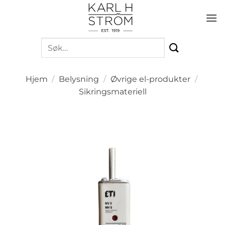
Skip
to
content
Søk
etter:
Hjem
/
Belysning
/
Øvrige el-produkter
/
Sikringsmateriell