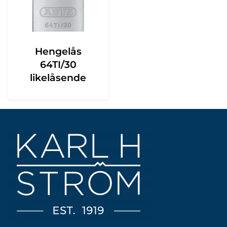
Hengelås
64TI/30
likelåsende