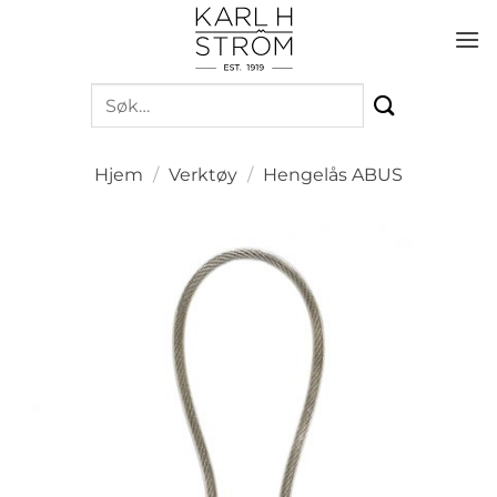
Skip
to
content
Søk
etter:
Hjem
/
Verktøy
/
Hengelås ABUS