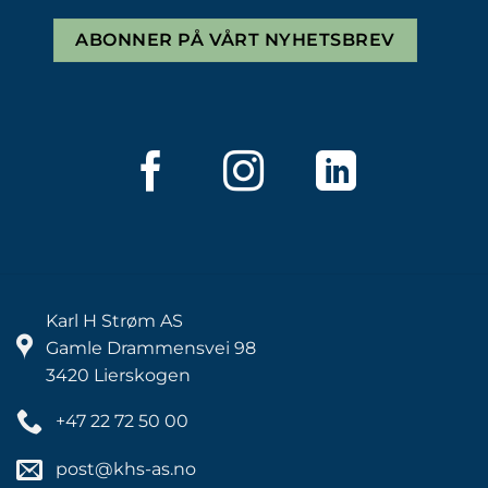
ABONNER PÅ VÅRT NYHETSBREV
Karl H Strøm AS
Gamle Drammensvei 98
3420 Lierskogen
+47 22 72 50 00
post@khs-as.no