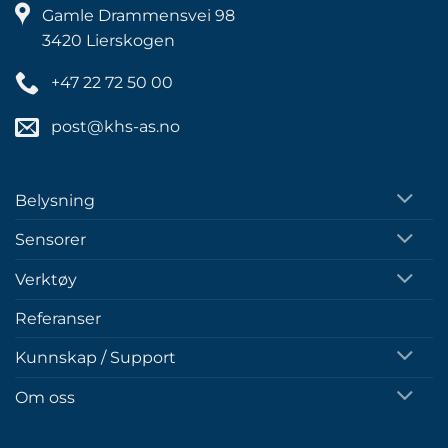
Gamle Drammensvei 98
3420 Lierskogen
+47 22 72 50 00
post@khs-as.no
Belysning
Sensorer
Verktøy
Referanser
Kunnskap / Support
Om oss