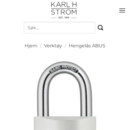
Skip
to
content
Søk
etter:
Hjem
/
Verktøy
/
Hengelås ABUS