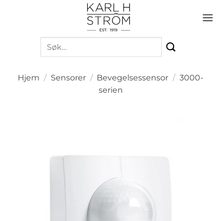
Skip
to
content
Søk
etter:
Hjem
/
Sensorer
/
Bevegelsessensor
/
3000-
serien