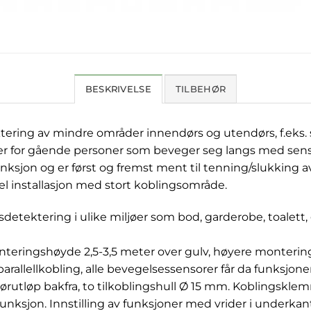
BESKRIVELSE
TILBEHØR
tering av mindre områder innendørs og utendørs, f.eks. st
er for gående personer som beveger seg langs med senso
nksjon og er først og fremst ment til tenning/slukking
kel installasjon med stort koblingsområde.
detektering i ulike miljøer som bod, garderobe, toalett, 
eringshøyde 2,5-3,5 meter over gulv, høyere montering
rallellkobling, alle bevegelsessensorer får da funksjon
a rørutløp bakfra, to tilkoblingshull Ø 15 mm. Koblingskle
ksjon. Innstilling av funksjoner med vrider i underkan