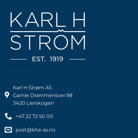
Karl H Strøm AS
Gamle Drammensvei 98
3420 Lierskogen
+47 22 72 50 00
post@khs-as.no