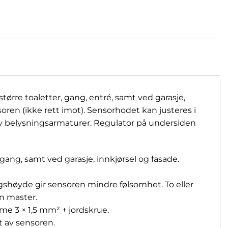
ørre toaletter, gang, entré, samt ved garasje,
ren (ikke rett imot). Sensorhodet kan justeres i
 av belysningsarmaturer. Regulator på undersiden
gang, samt ved garasje, innkjørsel og fasade.
shøyde gir sensoren mindre følsomhet. To eller
en master.
mme 3 × 1,5 mm² + jordskrue.
t av sensoren.