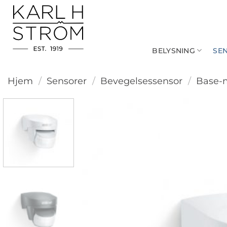
Skip
to
content
BELYSNING
SE
Hjem
/
Sensorer
/
Bevegelsessensor
/
Base-