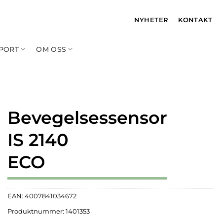
NYHETER
KONTAKT
PPORT
OM OSS
Bevegelsessensor
IS 2140
ECO
EAN:
4007841034672
Produktnummer:
1401353