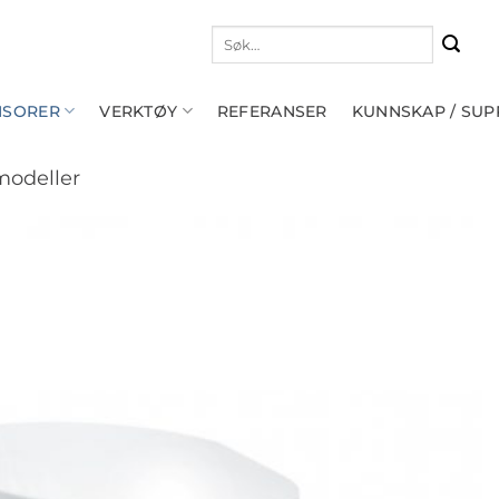
Søk
etter:
NSORER
VERKTØY
REFERANSER
KUNNSKAP / SU
modeller