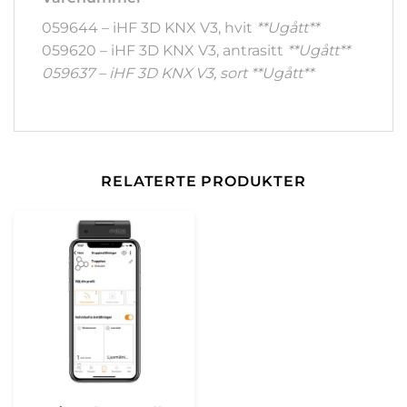
059644 – iHF 3D KNX V3, hvit
**Ugått**
059620 – iHF 3D KNX V3, antrasitt
**Ugått**
059637 – iHF 3D KNX V3, sort **Ugått**
RELATERTE PRODUKTER