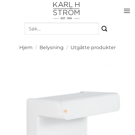
Skip
to
content
Søk
etter:
Hjem
/
Belysning
/
Utgåtte produkter