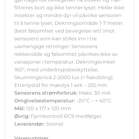
filtreres bort og ikke tenner lyset. Heller ikke
insekter og mindre dyr vil påvirke sensoren
til å tenne lyset. Dekningsområde 1-7 meter
(best følsomhet ved bevegelse rett imot
sensoren) som kan stilles inn i tre
uavhengige retninger. Sensorens
rekkevidde og følsomhet påvirkes ikke av
variasjoner i temperatur. Dekningsvinkel
160°, med underkrypsbeskyttelse.
Skumringsnivå 2-2000 lux (= frakobling).
Etterlystid for makslys 1 sek – 255 min.
Sensorens strømforbruk:
Maks. 30 mA
Omgivelsestemperatur:
-20°C – + 40°C
Mål:
120 x 117 x 120 mm
Øvrig:
Fjernkontroll RC9 medfølger.
Leverandør:
Steinel
Varenummer