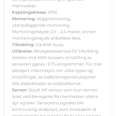
mennesker.
Kapslingsklasse
: IP54
Montering:
Veggmontering,
utenpåliggende montering.
Monteringshøyde 2,0 – 2,4 meter, annen
monteringshøyde anbefales ikke.
Tilkobling:
Via KNX-buss.
Utførelse:
Bevegelsessensor for tilkobling
direkte mot KNX-bussen. Innstilling av
sensoren gjøres i ETS-programmet. For mer
detaljert informasjon om ulike typer og
innstillinger, se kalibreringsinstruksjoner.
Alle plastdetaljer av polykarbonat.
Sensor:
Skjult HF-sensor som kun tenner
lyset ved bevegelse fra mennesker, større
dyr og biler. Sensorens signaler blir
kontinuerlig analysert, som innebærer at
gjentagende bevegelser fra busker og trær