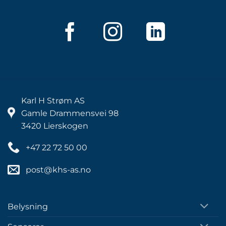
Karl H Strøm AS
Gamle Drammensvei 98
3420 Lierskogen
+47 22 72 50 00
post@khs-as.no
Belysning