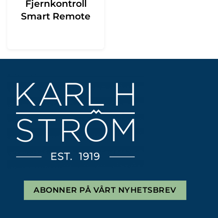
Fjernkontroll
Smart Remote
ABONNER PÅ VÅRT NYHETSBREV