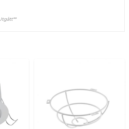
tgått**