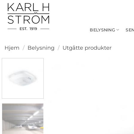
Skip
to
content
BELYSNING
SE
Hjem
/
Belysning
/
Utgåtte produkter