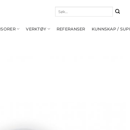
Søk
etter:
NSORER
VERKTØY
REFERANSER
KUNNSKAP / SU