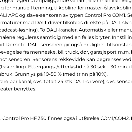
es også i egen utenpåliggende variant, eller man kan ve
 for manuell tenning, tilkobling for master-/slavekobling
ALI APC og slave-sensoren av typen Control Pro COM1. S
maturer med DALI-driver tilkobles direkte på DALI-sly
oadcast-løsning). To DALI-kanaler. Automatisk eller manu
alene reguleres samtidig med en felles bryter. Innstill
art Remote. DALI-sensoren gir også mulighet til konstan
vegelse fra menneske, bil, truck, dør, garasjeport m.m.
imot sensoren. Sensorens rekkevidde kan begrenses ved
s (frakobling). Ettergangs-/etterlystid på 30 sek – 30 min
mbruk. Grunnlys på 10-50 % (med trinn på 10%).
vere per kanal, dvs. totalt 24 stk DALI-drivere), dvs. se
peater benyttes.
103. Control Pro HF 350 finnes også i utførelse COM1/COM2