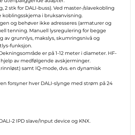
lge utenpåliggende adapter.
, 2 stk for DALI-buss). Ved master-/slavekobling
e koblingsskjema i bruksanvisning.
ngen og behøver ikke adresseres (armaturer og
ell tenning. Manuell lysregulering for begge
ing av grunnlys, makslys, skumringsnivå og
tlys-funksjon.
 Dekningsområde er på 1-12 meter i diameter. HF-
 hjelp av medfølgende avskjerminger.
. (trinnløst) samt IQ-mode, dvs. en dynamisk
nsoren forsyner hver DALI-slynge med strøm på 24
, DALI-2 IPD slave/Input device og KNX.