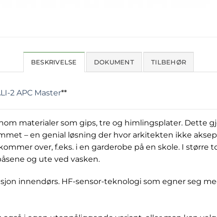
BESKRIVELSE
DOKUMENT
TILBEHØR
ALI-2 APC Master
**
om materialer som gips, tre og himlingsplater. Dette g
mmet – en genial løsning der hvor arkitekten ikke aksept
ommer over, f.eks. i en garderobe på en skole. I større to
tbåsene og ute ved vasken.
lasjon innendørs. HF-sensor-teknologi som egner seg meg
I