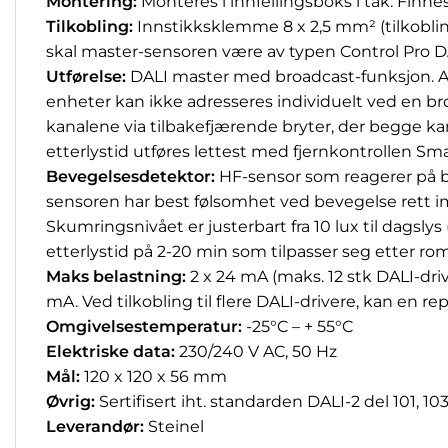
Montering:
Monteres i innfellingsboks i tak. Finn
Tilkobling:
Innstikksklemme 8 x 2,5 mm² (tilkobling
skal master-sensoren være av typen Control Pro D
Utførelse:
DALI master med broadcast-funksjon. Ar
enheter kan ikke adresseres individuelt ved en br
kanalene via tilbakefjærende bryter, der begge kan
etterlystid utføres lettest med fjernkontrollen Sm
Bevegelsesdetektor:
HF-sensor som reagerer på be
sensoren har best følsomhet ved bevegelse rett 
Skumringsnivået er justerbart fra 10 lux til dagsly
etterlystid på 2-20 min som tilpasser seg etter ro
Maks belastning:
2 x 24 mA (maks. 12 stk DALI-dri
mA. Ved tilkobling til flere DALI-drivere, kan en re
Omgivelsestemperatur:
-25°C – + 55°C
Elektriske data:
230/240 V AC, 50 Hz
Mål:
120 x 120 x 56 mm
Øvrig:
Sertifisert iht. standarden DALI-2 del 101, 
Leverandør:
Steinel