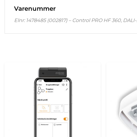
Varenummer
Elnr: 1478485 (002817) – Control PRO HF 360, DALI