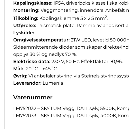
Kapslingsklasse:
IP54, driverboks klasse I ska kobl
Montering:
Veggmontering, innendørs. Anbefalt m
2
Tilkobling:
Koblingsklemme 5 x 2,5 mm
.
Utførelse:
Prismatisk plate. Ramme av anodisert alu
Lyskilde:
Omgivelsestemperatur:
21W LED, levetid 50 000h
Sideemmitterende dioder som skaper direkte/indi
opplys 30 % og nedlys 70 %.
Elektriske data:
230 V, 50 Hz. Effektfaktor >0,96.
Mål:
-20˚C – +45˚C
Øvrig:
Vi anbefaler styring via Steinels styringss
Leverandør:
Lumenia
Varenummer
LM752032 – SKY LUM Vegg, DALI, sølv, 5500K, kom
LM752033 – SKY LUM Vegg, DALI, sølv, 4000K, kom