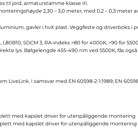
es til jord, armaturstamme klasse III.
onteringshøyde 2,30 – 3,0 meter, med 0,2 – 0,3 meter a
minium, gavler i hvit plast. Veggfeste og driverboks i pul
, L80B10, SDCM 3, RA-indeks >80 for 4000K, >90 for 5500
rekte lys. Bølgelengde 455-490 nm ved 5500K, fås også 
ystem LiveLink. I samsvar med EN 60598-2-1:1989; EN 6059
plett med kapslet driver for utenpåliggende montering
plett med kapslet driver for utenpåliggende montering