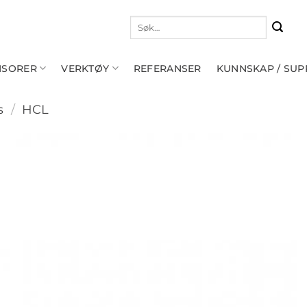
Søk
etter:
NSORER
VERKTØY
REFERANSER
KUNNSKAP / SU
s
/
HCL