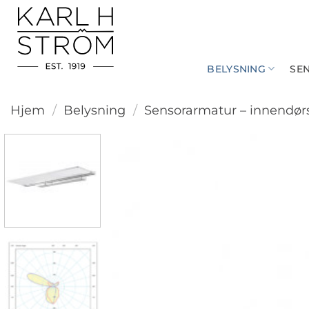
Skip
to
content
BELYSNING
SE
Hjem
/
Belysning
/
Sensorarmatur – innendør