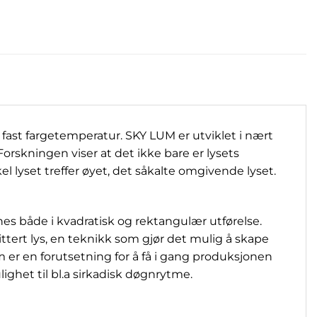
ast fargetemperatur. SKY LUM er utviklet i nært
skningen viser at det ikke bare er lysets
l lyset treffer øyet, det såkalte omgivende lyset.
es både i kvadratisk og rektangulær utførelse.
tert lys, en teknikk som gjør det mulig å skape
er en forutsetning for å få i gang produksjonen
ghet til bl.a sirkadisk døgnrytme.