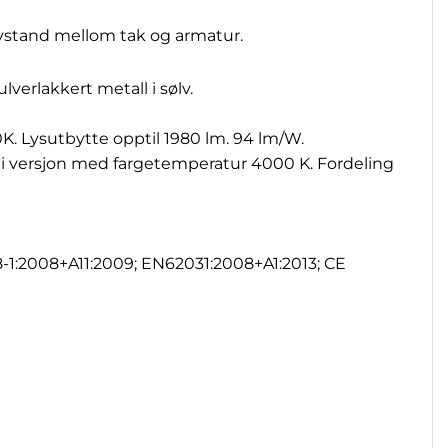
vstand mellom tak og armatur.
verlakkert metall i sølv.
K. Lysutbytte opptil 1980 lm. 94 lm/W.
i versjon med fargetemperatur 4000 K. Fordeling
8-1:2008+A11:2009; EN62031:2008+A1:2013; CE