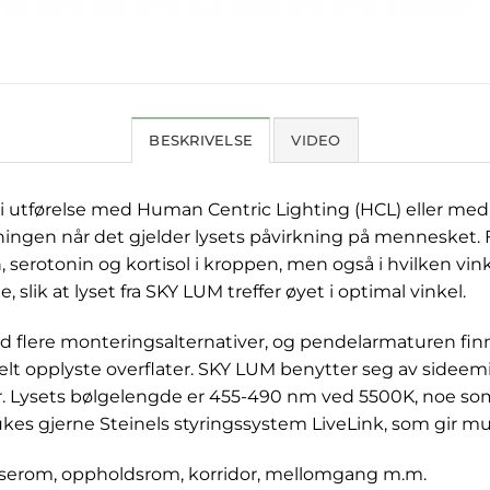
BESKRIVELSE
VIDEO
tførelse med Human Centric Lighting (HCL) eller med f
gen når det gjelder lysets påvirkning på mennesket. For
serotonin og kortisol i kroppen, men også i hvilken vinke
lik at lyset fra SKY LUM treffer øyet i optimal vinkel.
d flere monteringsalternativer, og pendelarmaturen finn
lt opplyste overflater. SKY LUM benytter seg av sideemit
. Lysets bølgelengde er 455-490 nm ved 5500K, noe som 
es gjerne Steinels styringssystem LiveLink, som gir muli
sserom, oppholdsrom, korridor, mellomgang m.m.